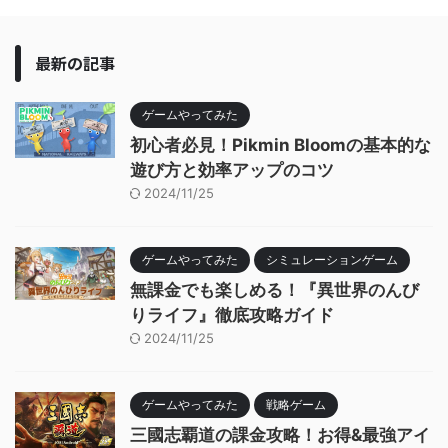
最新の記事
ゲームやってみた
初心者必見！Pikmin Bloomの基本的な
遊び方と効率アップのコツ
2024/11/25
ゲームやってみた
シミュレーションゲーム
無課金でも楽しめる！『異世界のんび
りライフ』徹底攻略ガイド
2024/11/25
ゲームやってみた
戦略ゲーム
三國志覇道の課金攻略！お得&最強アイ