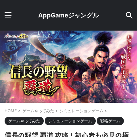
AppGameジャングル
HOME
>
ゲームやってみた
>
シミュレーションゲーム
>
ゲームやってみた
シミュレーションゲーム
戦略ゲーム
信長の野望 覇道 攻略！初心者も必見の極