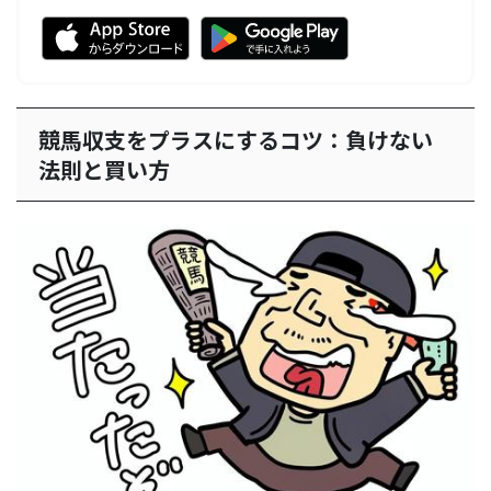
競馬収支をプラスにするコツ：負けない
法則と買い方