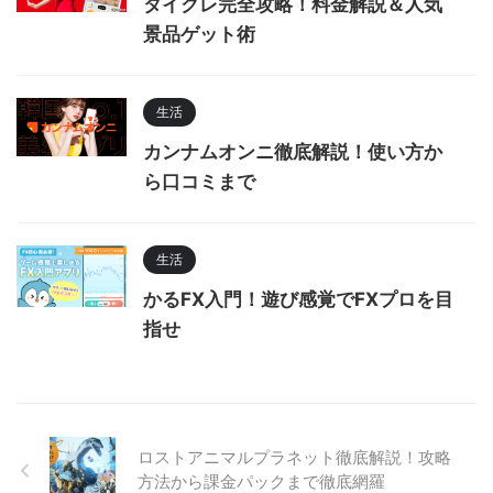
タイクレ完全攻略！料金解説＆人気
景品ゲット術
生活
カンナムオンニ徹底解説！使い方か
ら口コミまで
生活
かるFX入門！遊び感覚でFXプロを目
指せ
ロストアニマルプラネット徹底解説！攻略
方法から課金パックまで徹底網羅