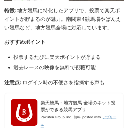
特徴
:
地方競馬に特化したアプリで、投票で楽天ポ
イントが貯まるのが魅力。南関東4競馬場やばんえ
い競馬など、地方競馬全場に対応しています。
おすすめポイント
投票するたびに楽天ポイントが貯まる
過去レースの映像を無料で視聴可能
注意点
:
ログイン時の不便さを指摘する声も
楽天競馬 - 地方競馬 全場のネット投
票ができる競馬アプリ
Rakuten Group, Inc.
無料
posted with
アプリー
チ