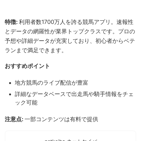
特徴
:
利用者数1700万人を誇る競馬アプリ。速報性
とデータの網羅性が業界トップクラスです。プロの
予想や詳細データが充実しており、初心者からベテ
ランまで満足できます。
おすすめポイント
地方競馬のライブ配信が豊富
詳細なデータベースで出走馬や騎手情報をチェ
ック可能
注意点
:
一部コンテンツは有料で提供