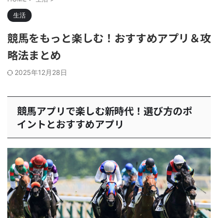
生活
競馬をもっと楽しむ！おすすめアプリ＆攻
略法まとめ
2025年12月28日
競馬アプリで楽しむ新時代！選び方のポ
イントとおすすめアプリ