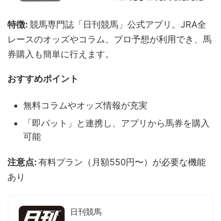
特徴
:
競馬専門誌「日刊競馬」公式アプリ。JRA全
レースのオッズやコラム、プロ予想が利用でき、馬
券購入も簡単に行えます。
おすすめポイント
無料コラムやオッズ情報が充実
「即パット」と連携し、アプリから馬券を購入
可能
注意点
:
有料プラン（月額550円〜）が必要な機能
あり
日刊競馬