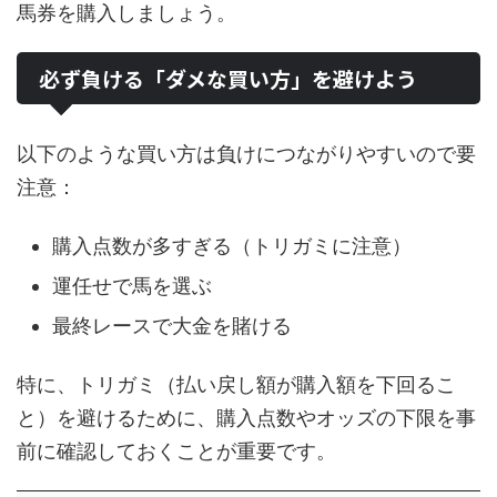
馬券を購入しましょう。
必ず負ける「ダメな買い方」を避けよう
以下のような買い方は負けにつながりやすいので要
注意：
購入点数が多すぎる（トリガミに注意）
運任せで馬を選ぶ
最終レースで大金を賭ける
特に、トリガミ（払い戻し額が購入額を下回るこ
と）を避けるために、購入点数やオッズの下限を事
前に確認しておくことが重要です。