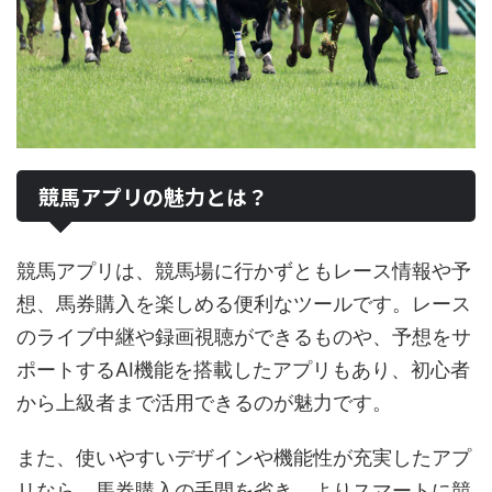
競馬アプリの魅力とは？
競馬アプリは、競馬場に行かずともレース情報や予
想、馬券購入を楽しめる便利なツールです。レース
のライブ中継や録画視聴ができるものや、予想をサ
ポートするAI機能を搭載したアプリもあり、初心者
から上級者まで活用できるのが魅力です。
また、使いやすいデザインや機能性が充実したアプ
リなら、馬券購入の手間を省き、よりスマートに競