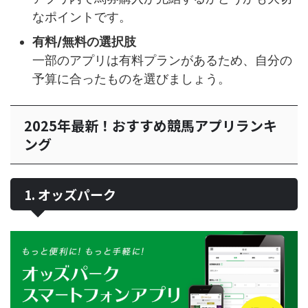
なポイントです。
有料/無料の選択肢
一部のアプリは有料プランがあるため、自分の
予算に合ったものを選びましょう。
2025年最新！おすすめ競馬アプリランキ
ング
1. オッズパーク