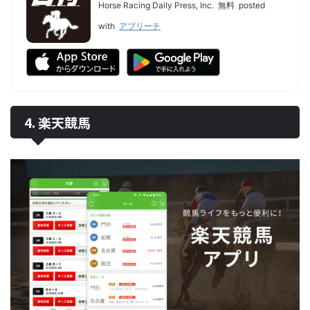
Horse Racing Daily Press, Inc.
無料
posted
with
アプリーチ
4. 楽天競馬