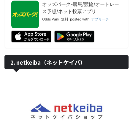
オッズパーク-競馬/競輪/オートレー
ス予想/ネット投票アプリ
Odds Park
無料
posted with
アプリーチ
2. netkeiba（ネットケイバ）