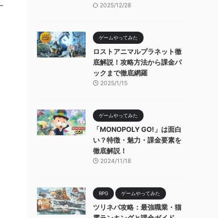
2025/12/28
ゲームやってみた
ロストアニマルプラネット徹
底解説！攻略方法から課金パ
ックまで徹底網羅
2025/1/15
ゲームやってみた
「MONOPOLY GO!」は面白
い？特徴・魅力・課金要素を
徹底解説！
2024/11/18
RPG
ゲームやってみた
ツリネバ攻略：最強職業・猫
霊ランキングと課金ガイド