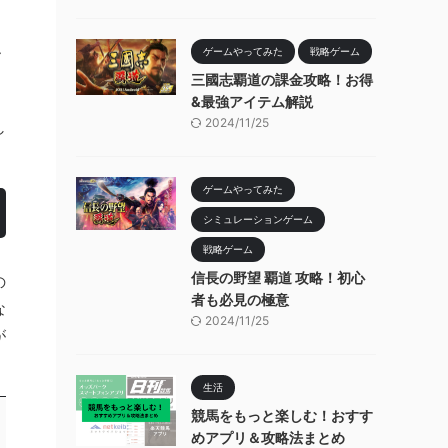
ー
ゲームやってみた
戦略ゲーム
三國志覇道の課金攻略！お得
&最強アイテム解説
2024/11/25
し
ゲームやってみた
シミュレーションゲーム
戦略ゲーム
信長の野望 覇道 攻略！初心
の
者も必見の極意
な
2024/11/25
が
生活
競馬をもっと楽しむ！おすす
めアプリ＆攻略法まとめ