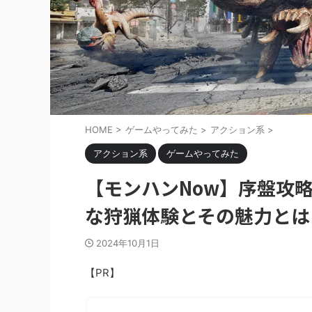
HOME
>
ゲームやってみた
>
アクション系
>
アクション系
ゲームやってみた
【モンハンNow】序盤攻
な狩猟体験とその魅力とは
2024年10月1日
【PR】