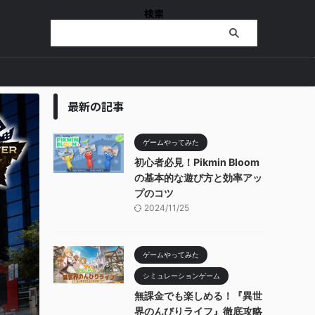
検索
最新の記事
ゲームやってみた
初心者必見！Pikmin Bloom
の基本的な遊び方と効率アッ
プのコツ
2024/11/25
ゲームやってみた
シミュレーションゲーム
無課金でも楽しめる！『異世
界のんびりライフ』徹底攻略