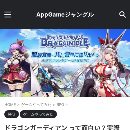
AppGameジャングル
HOME
>
ゲームやってみた
>
RPG
>
RPG
ゲームやってみた
ドラゴンガーディアン って面白い？実際