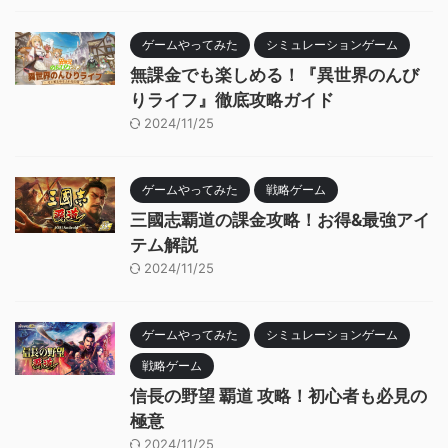
ゲームやってみた
シミュレーションゲーム
無課金でも楽しめる！『異世界のんび
りライフ』徹底攻略ガイド
2024/11/25
ゲームやってみた
戦略ゲーム
三國志覇道の課金攻略！お得&最強アイ
テム解説
2024/11/25
ゲームやってみた
シミュレーションゲーム
戦略ゲーム
信長の野望 覇道 攻略！初心者も必見の
極意
2024/11/25