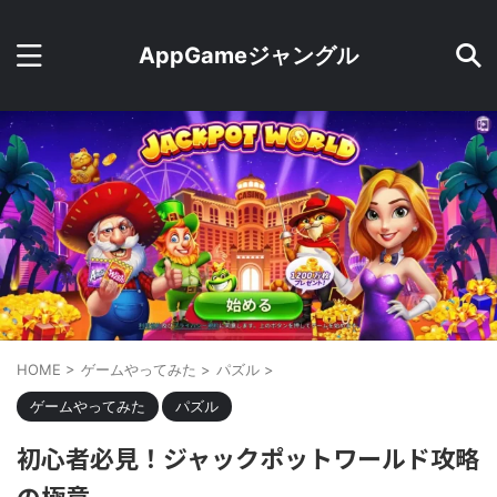
AppGameジャングル
HOME
>
ゲームやってみた
>
パズル
>
ゲームやってみた
パズル
初心者必見！ジャックポットワールド攻略
の極意