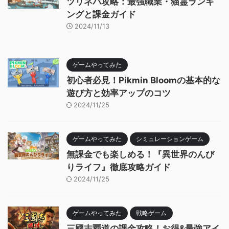
ツリネバ攻略：最強職業・猫霊ランキ
ングと課金ガイド
2024/11/13
ゲームやってみた
初心者必見！Pikmin Bloomの基本的な
遊び方と効率アップのコツ
2024/11/25
ゲームやってみた
シミュレーションゲーム
無課金でも楽しめる！『異世界のんび
りライフ』徹底攻略ガイド
2024/11/25
ゲームやってみた
戦略ゲーム
三國志覇道の課金攻略！お得&最強アイ