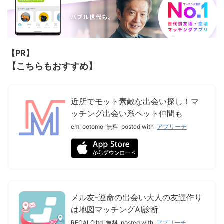
【PR】
【こちらもおすすめ】
近所でモット素敵な出会い探し！マ
ッチング出会い系ペット仲間も
emi ootomo
無料
posted with
アプリーチ
メル友-運命の出会い大人の友達作り
は地図マッチングAI診断
REGALO.ltd
無料
posted with
アプリーチ