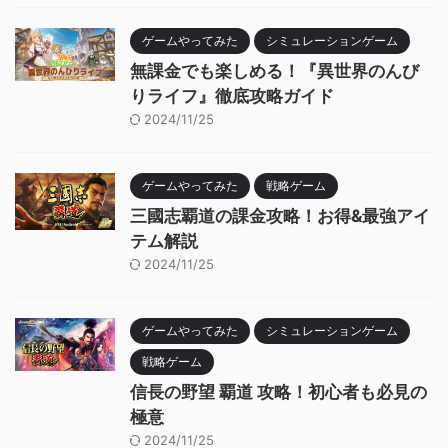
ゲームやってみた
シミュレーションゲーム
無課金でも楽しめる！『異世界のんび
りライフ』徹底攻略ガイド
2024/11/25
ゲームやってみた
戦略ゲーム
三國志覇道の課金攻略！お得&最強アイ
テム解説
2024/11/25
ゲームやってみた
シミュレーションゲーム
戦略ゲーム
信長の野望 覇道 攻略！初心者も必見の
極意
2024/11/25